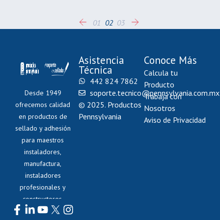
01
02
03
Asistencia
Conoce Más
Técnica
Calcula tu
442 824 7862
Producto
soporte.tecnico@pennsylvania.com.mx
Desde 1949
Trabaja con
© 2025. Productos
ofrecemos calidad
Nosotros
Pennsylvania
en productos de
Aviso de Privacidad
sellado y adhesión
para maestros
instaladores,
manufactura,
instaladores
profesionales y
constructores.
Síguenos: