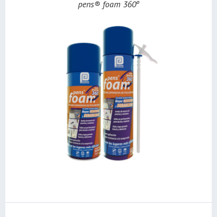
pens® foam 360º