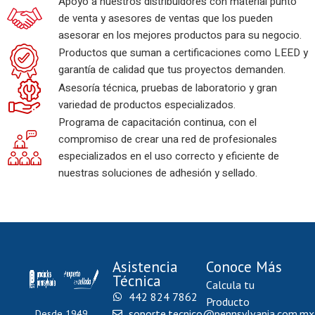
Apoyo a nuestros distribuidores con material punto
de venta y asesores de ventas que los pueden
asesorar en los mejores productos para su negocio.
Productos que suman a certificaciones como LEED y
garantía de calidad que tus proyectos demanden.
Asesoría técnica, pruebas de laboratorio y gran
variedad de productos especializados.
Programa de capacitación continua, con el
compromiso de crear una red de profesionales
especializados en el uso correcto y eficiente de
nuestras soluciones de adhesión y sellado.
Asistencia
Conoce Más
Técnica
Calcula tu
442 824 7862
Producto
soporte.tecnico@pennsylvania.com.mx
Desde 1949