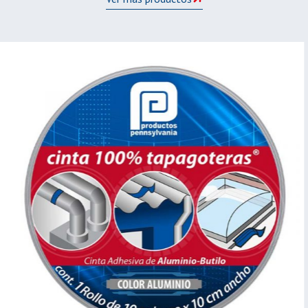
cinta pens®multiusos automotriz