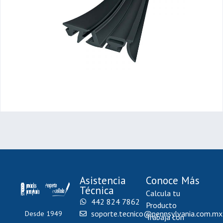
Asistencia
Conoce Más
Técnica
Calcula tu
442 824 7862
Producto
soporte.tecnico@pennsylvania.com.mx
Desde 1949
Trabaja con