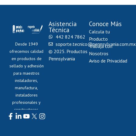
Asistencia
Conoce Más
Técnica
Calcula tu
442 824 7862
Producto
soporte.tecnico@pennsylvania.com.mx
Desde 1949
Trabaja con
© 2025. Productos
ofrecemos calidad
Nosotros
Pennsylvania
en productos de
Aviso de Privacidad
sellado y adhesión
para maestros
instaladores,
manufactura,
instaladores
profesionales y
constructores.
Síguenos: