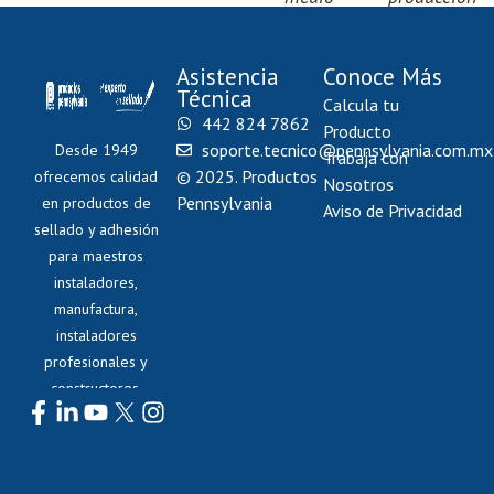
ambiente
Asistencia
Conoce Más
Técnica
Calcula tu
442 824 7862
Producto
soporte.tecnico@pennsylvania.com.mx
Desde 1949
Trabaja con
© 2025. Productos
ofrecemos calidad
Nosotros
Pennsylvania
en productos de
Aviso de Privacidad
sellado y adhesión
para maestros
instaladores,
manufactura,
instaladores
profesionales y
constructores.
Síguenos: