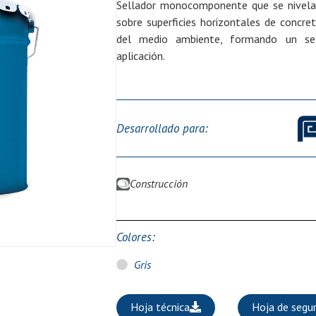
Sellador monocomponente que se nivela 
sobre superficies horizontales de concr
del medio ambiente, formando un sell
aplicación.
Familia:
Selladores de Poliuretano
Desarrollado para:
Construcción
Colores:
Gris
Hoja técnica
Hoja de segur