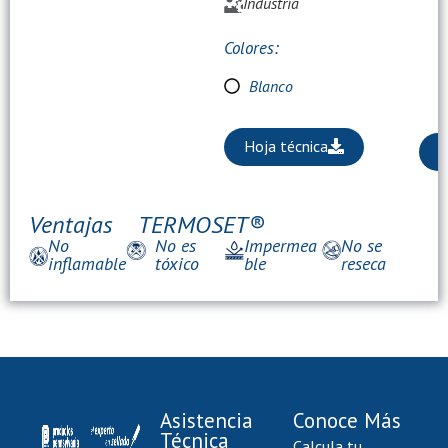
Industria
Colores:
Blanco
Hoja técnica
H
Ventajas
TERMOSET®
No
No es
Impermea
No se
inflamable
tóxico
ble
reseca
Asistencia
Conoce Más
Técnica
Calcula tu