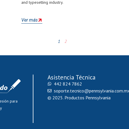
and typesetting industry.
Ver más
1
2
Asistencia Técnica
442 824 7862
soporte.tecnico@pennsylvania.com.m
© 2025. Productos Pennsylvania
esión para
 y