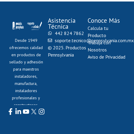
Asistencia
Conoce Más
Técnica
Calcula tu
442 824 7862
Producto
soporte.tecnico@pennsylvania.com.mx
Desde 1949
Trabaja con
© 2025. Productos
ofrecemos calidad
Nosotros
Pennsylvania
en productos de
Aviso de Privacidad
sellado y adhesión
para maestros
instaladores,
manufactura,
instaladores
profesionales y
constructores.
Síguenos: